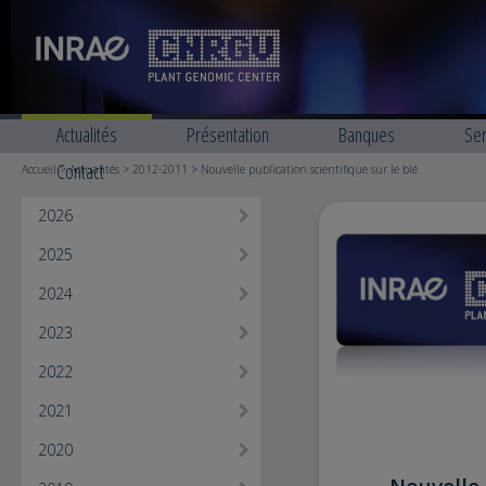
Actualités
Présentation
Banques
Ser
Contact
Accueil
>
Actualités
>
2012-2011
> Nouvelle publication scientifique sur le blé
2026
2025
2024
2023
2022
2021
2020