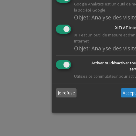
Google Analytics est un outil de 
la société Google.
Objet
:
Analyse des visit
XiTi AT Int
XiTi est un outil de mesure et d’a
Internet.
Objet
:
Analyse des visit
Activer ou désactiver tou
ser
Utilisez ce commutateur pour activ
Je refuse
Accept