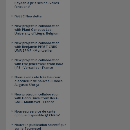
Beydon a pris ses nouvelles
fonctions!
IWGSC Newsletter
New project in collaboration
with Plant Genetics Lab,
University of Liège, Belgium
New project in collaboration
with Benjamin PERET CNRS -
UMR BPMP - Montpellier
New project in collaboration
with Eric Jenczewski from INRA
IJPB - Versailles - France
Nous avons été très heureux
d'accueillir de nouveau Danilo
Augusto Sforça
New project in collaboration
with Henri Duval from INRA-
GAFL, Montfavet - France
Nouveau service de carte
optique disponible @ CNRGV
Nouvelle publication scientifique
sur le Tournesol