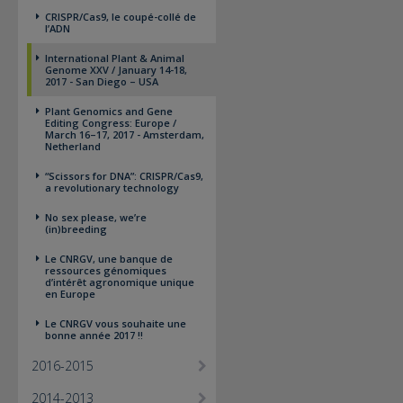
CRISPR/Cas9, le coupé-collé de
l’ADN
International Plant & Animal
Genome XXV / January 14-18,
2017 - San Diego – USA
Plant Genomics and Gene
Editing Congress: Europe /
March 16–17, 2017 - Amsterdam,
Netherland
“Scissors for DNA”: CRISPR/Cas9,
a revolutionary technology
No sex please, we’re
(in)breeding
Le CNRGV, une banque de
ressources génomiques
d’intérêt agronomique unique
en Europe
Le CNRGV vous souhaite une
bonne année 2017 !!
2016-2015
2014-2013