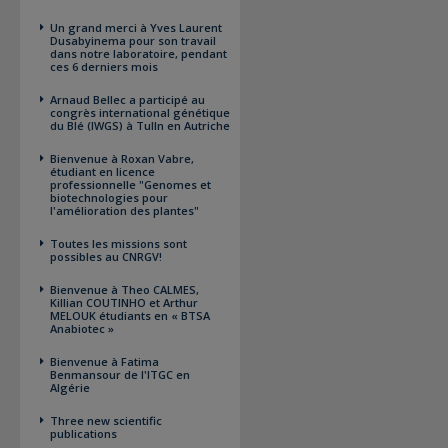
Un grand merci à Yves Laurent
Dusabyinema pour son travail
dans notre laboratoire, pendant
ces 6 derniers mois
Arnaud Bellec a participé au
congrès international génétique
du Blé (IWGS) à Tulln en Autriche
Bienvenue à Roxan Vabre,
étudiant en licence
professionnelle "Genomes et
biotechnologies pour
l'amélioration des plantes"
Toutes les missions sont
possibles au CNRGV!
Bienvenue à Theo CALMES,
Killian COUTINHO et Arthur
MELOUK étudiants en « BTSA
Anabiotec »
Bienvenue à Fatima
Benmansour de l'ITGC en
Algérie
Three new scientific
publications