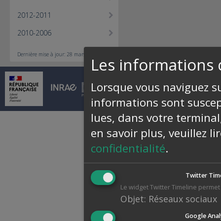
2012-2011
2010-2006
Dernière mise à jour: 28 mars 2017
Les informations 
Lorsque vous naviguez sur
© INRAE 2026 |
Contact
|
Pl
informations sont suscept
lues, dans votre terminal
en savoir plus, veuillez l
confidentialité
.
Twitter Tim
Le widget Twitter Timeline permet 
Objet
:
Réseaux sociaux
Google Anal