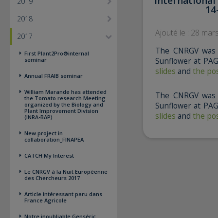
International
2019
14
2018
Ajouté le : 28 mar
2017
The CNRGV was p
First Plant2Pro®internal
Sunflower at PA
seminar
slides
and
the po
Annual FRAIB seminar
William Marande has attended
The CNRGV was p
the Tomato research Meeting
Sunflower at PA
organized by the Biology and
Plant Improvement Division
slides
and
the po
(INRA-BAP)
New project in
collaboration_FINAPEA
CATCH My Interest
Le CNRGV à la Nuit Européenne
des Chercheurs 2017
Article intéressant paru dans
France Agricole
Notre inoubliable Genséric