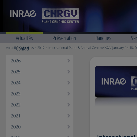
Actualités
Présentation
Banques
Ser
Contact
Accueil
>
Actualités
>
2017
> International Plant & Animal Genome XXV / January 14-18, 2
2026
2025
2024
2023
2022
2021
2020