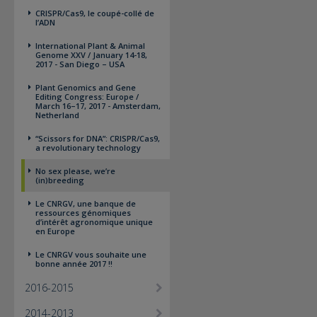
CRISPR/Cas9, le coupé-collé de
l’ADN
International Plant & Animal
Genome XXV / January 14-18,
2017 - San Diego – USA
Plant Genomics and Gene
Editing Congress: Europe /
March 16–17, 2017 - Amsterdam,
Netherland
“Scissors for DNA”: CRISPR/Cas9,
a revolutionary technology
No sex please, we’re
(in)breeding
Le CNRGV, une banque de
ressources génomiques
d’intérêt agronomique unique
en Europe
Le CNRGV vous souhaite une
bonne année 2017 !!
2016-2015
2014-2013