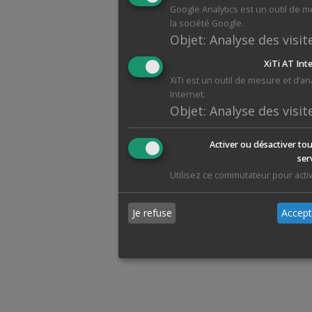
Google Analytics est un outil de 
la société Google.
Objet
:
Analyse des visit
XiTi AT Int
XiTi est un outil de mesure et d’a
Internet.
Objet
:
Analyse des visit
Activer ou désactiver tou
ser
Utilisez ce commutateur pour activ
Je refuse
Accept