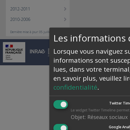
2012-2011
2010-2006
Dernière mise à jour: 05 juillet 2018
Les informations 
Lorsque vous naviguez sur
© INRAE 2026 |
Contact
|
Pl
informations sont suscept
lues, dans votre terminal
en savoir plus, veuillez l
confidentialité
.
Twitter Tim
Le widget Twitter Timeline permet 
Objet
:
Réseaux sociaux
Google Anal