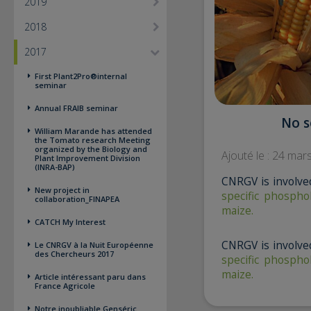
2019
2018
2017
First Plant2Pro®internal
seminar
Annual FRAIB seminar
No s
William Marande has attended
the Tomato research Meeting
organized by the Biology and
Ajouté le : 24 mar
Plant Improvement Division
(INRA-BAP)
CNRGV is involved
New project in
specific phosph
collaboration_FINAPEA
maize.
CATCH My Interest
CNRGV is involved
Le CNRGV à la Nuit Européenne
des Chercheurs 2017
specific phosph
maize.
Article intéressant paru dans
France Agricole
Notre inoubliable Genséric