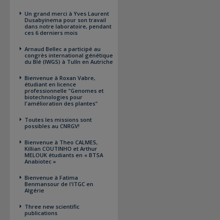
Un grand merci à Yves Laurent
Dusabyinema pour son travail
dans notre laboratoire, pendant
ces 6 derniers mois
Arnaud Bellec a participé au
congrès international génétique
du Blé (IWGS) à Tulln en Autriche
Bienvenue à Roxan Vabre,
étudiant en licence
professionnelle "Genomes et
biotechnologies pour
l'amélioration des plantes"
Toutes les missions sont
possibles au CNRGV!
Bienvenue à Theo CALMES,
Killian COUTINHO et Arthur
MELOUK étudiants en « BTSA
Anabiotec »
Bienvenue à Fatima
Benmansour de l'ITGC en
Algérie
Three new scientific
publications