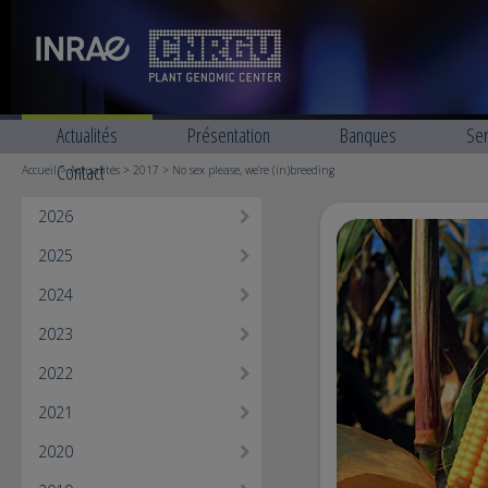
Actualités
Présentation
Banques
Ser
Contact
Accueil
>
Actualités
>
2017
> No sex please, we’re (in)breeding
2026
2025
2024
2023
2022
2021
2020