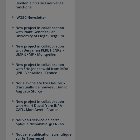
Beydon a pris ses nouvelles
fonctions!
IWGSC Newsletter
New project in collaboration
with Plant Genetics Lab,
University of Liège, Belgium
New project in collaboration
with Benjamin PERET CNRS -
UMR BPMP - Montpellier
New project in collaboration
with Eric Jenczewski from INRA
IJPB - Versailles - France
Nous avons été très heureux
d'accueillir de nouveau Danilo
Augusto Sforça
New project in collaboration
with Henri Duval from INRA-
GAFL, Montfavet - France
Nouveau service de carte
optique disponible @ CNRGV
Nouvelle publication scientifique
sur le Tournesol