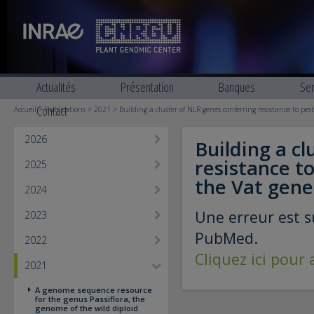
Actualités
Présentation
Banques
Ser
Contact
Accueil
>
Publications
>
2021
> Building a cluster of NLR genes conferring resistance to pes
2026
Building a c
resistance t
2025
the Vat gene 
2024
Une erreur est s
2023
PubMed.
2022
Cliquez ici pour
2021
A genome sequence resource
for the genus Passiflora, the
genome of the wild diploid