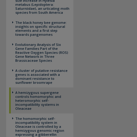
size increase in Hylesia
metabus (Lepidoptera:
Saturniidae), an urticating moth
species from South America
The black honey bee genome:
insights on specific structural
elements and a first step
towards pangenomes
Evolutionary Analysis of Six
Gene Families Part of the
Reactive Oxygen Species (ROS)
Gene Network in Three
Brassicaceae Species
A cluster of putative resistance
genes is associated with a
dominant resistance to
sunflower broomrape
A hemizygous supergene
controls homomorphic and
heteromorphic self-
incompatibility systems in
Oleaceae
The homomorphic self-
incompatibility system in
Oleaceae is controlled by a
hemizygous genomic region
expressing a gibberellin