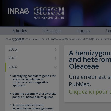
Actualités
Présentation
Banques
Ser
Contact
Accueil
>
Publications
>
2024
> A hemizygous supergene controls homomorphic and heteromo
2026
A hemizygou
and heteromo
2025
Oleaceae
2024
Une erreur est s
Identifying candidate genes for
sugar accumulation in
sugarcane: an integrative
PubMed.
approach
Cliquez ici pour
Genome assembly of a diversity
panel of Chenopodium quinoa
Transposable element
accumulation drives genome