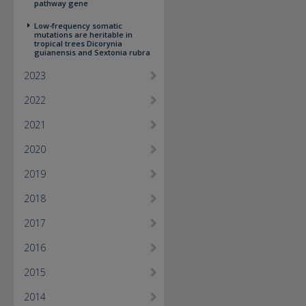
pathway gene
Low-frequency somatic
mutations are heritable in
tropical trees Dicorynia
guianensis and Sextonia rubra
2023
2022
2021
2020
2019
2018
2017
2016
2015
2014