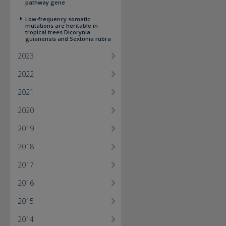
pathway gene
Low-frequency somatic
mutations are heritable in
tropical trees Dicorynia
guianensis and Sextonia rubra
2023
2022
2021
2020
2019
2018
2017
2016
2015
2014