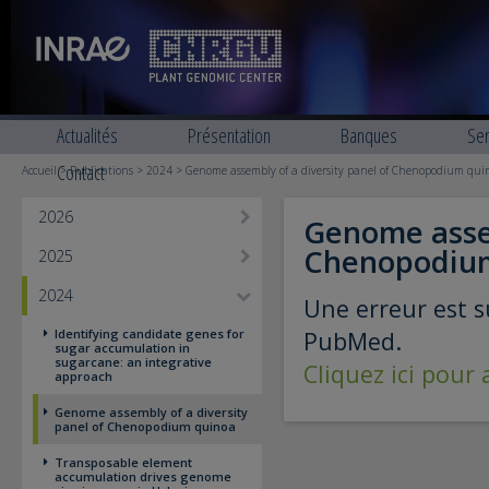
Actualités
Présentation
Banques
Ser
Contact
Accueil
>
Publications
>
2024
> Genome assembly of a diversity panel of Chenopodium qui
2026
Genome assem
Chenopodiu
2025
2024
Une erreur est s
Identifying candidate genes for
PubMed.
sugar accumulation in
sugarcane: an integrative
Cliquez ici pour
approach
Genome assembly of a diversity
panel of Chenopodium quinoa
Transposable element
accumulation drives genome