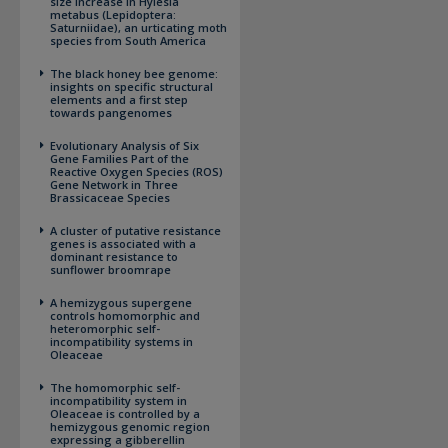
size increase in Hylesia
metabus (Lepidoptera:
Saturniidae), an urticating moth
species from South America
The black honey bee genome:
insights on specific structural
elements and a first step
towards pangenomes
Evolutionary Analysis of Six
Gene Families Part of the
Reactive Oxygen Species (ROS)
Gene Network in Three
Brassicaceae Species
A cluster of putative resistance
genes is associated with a
dominant resistance to
sunflower broomrape
A hemizygous supergene
controls homomorphic and
heteromorphic self-
incompatibility systems in
Oleaceae
The homomorphic self-
incompatibility system in
Oleaceae is controlled by a
hemizygous genomic region
expressing a gibberellin