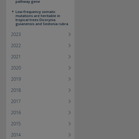
pathway gene
Low-frequency somatic
mutations are heritable in
tropical trees Dicorynia
guianensis and Sextonia rubra
2023
2022
2021
2020
2019
2018
2017
2016
2015
2014