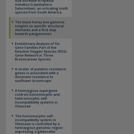
size increase in Hylesia
metabus (Lepidoptera:
Saturniidae), an urticating moth
species from South America
The black honey bee genome:
insights on specific structural
elements and a first step
towards pangenomes
Evolutionary Analysis of Six
Gene Families Part of the
Reactive Oxygen Species (ROS)
Gene Network in Three
Brassicaceae Species
A cluster of putative resistance
genes is associated with a
dominant resistance to
sunflower broomrape
A hemizygous supergene
controls homomorphic and
heteromorphic self-
incompatibility systems in
Oleaceae
The homomorphic self-
incompatibility system in
Oleaceae is controlled by a
hemizygous genomic region
expressing a gibberellin