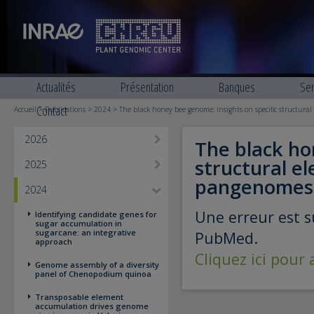
Actualités
Présentation
Banques
Ser
Contact
Accueil
>
Publications
>
2024
> The black honey bee genome: insights on specific structura
2026
The black ho
structural e
2025
pangenomes
2024
Une erreur est s
Identifying candidate genes for
sugar accumulation in
sugarcane: an integrative
PubMed.
approach
Cliquez ici pour
Genome assembly of a diversity
panel of Chenopodium quinoa
Transposable element
accumulation drives genome