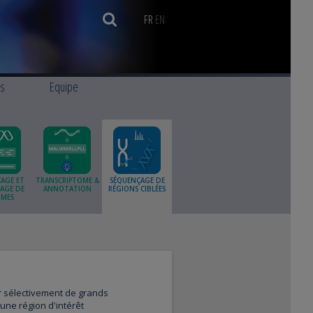
FR
EN
ns
Equipe
AGE ET
TRANSCRIPTOME &
SÉQUENÇAGE DE
AGE DE
ANNOTATION
RÉGIONS CIBLÉES
MES
 sélectivement de grands
'une région d'intérêt