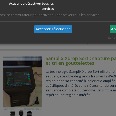
séquencer sélectivement des fractions spé
Activer ou désactiver tous les
Cette approche, appelée Nanopore Adaptive
services
temps réel entre les séquences des molécul
lisez ce commutateur pour activer ou désactiver tous les services.
séquençage et aux informations d'une base
séquences cibles. En fonction de critères pr
sera soit séquencée, soit rejetée, pour séq
Accepter sélectionné
Ac
régions génomiques souhaitées.
Réali
Voir plus
Samplix Xdrop Sort : capture p
et tri en gouttelettes
La technologie Samplix Xdrop Sort offre une 
séquençage ciblé de grands fragments d'ADN
réside dans sa capacité à isoler et à amplifi
spécifiques d'intérêt sans nécessiter de co
séquence complète du génome. Un simple 
repérer une région d'intérêt.