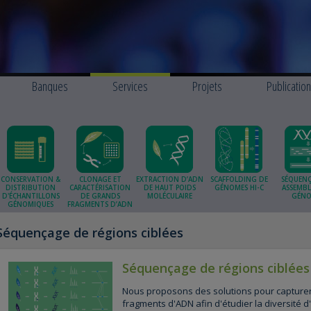
Banques
Services
Projets
Publicatio
CONSERVATION &
CLONAGE ET
EXTRACTION D’ADN
SCAFFOLDING DE
SÉQUENÇ
DISTRIBUTION
CARACTÉRISATION
DE HAUT POIDS
GÉNOMES HI-C
ASSEMBL
D'ÉCHANTILLONS
DE GRANDS
MOLÉCULAIRE
GÉNO
GÉNOMIQUES
FRAGMENTS D’ADN
Séquençage de régions ciblées
Séquençage de régions ciblées
Nous proposons des solutions pour capturer
fragments d'ADN afin d'étudier la diversité d