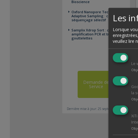
Bioscience
Oxford Nanopore Technologies
Les i
Adaptive Sampling : capture par
séquençage sélectif
Lorsque vous
Samplix Xdrop Sort : capture par
amplification PCR et tri en
enregistrées
gouttelettes
veuillez lire
Le 
Obj
Demande de
Service
Goo
la 
Obj
Dernière mise à jour: 25 septembre 2025
XiT
Int
Obj