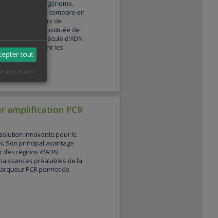
cifiques dans un génome.
 Sampling (NAS), compare en
es d'ADN en cours de
 de données constituée de
édéfinis, une molécule d'ADN
uencer uniquement les
cepter tout
sé avec Klaro !
ar amplification PCR
solution innovante pour le
. Son principal avantage
er des régions d'ADN
nnaissances préalables de la
marqueur PCR permet de