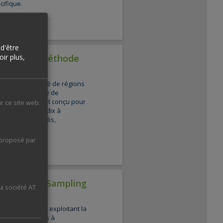
cifique.
d'être
ilisant la méthode
ir plus,
séquençage ciblé de régions
ogies de capture de
e. Ce service est conçu pour
r ce site web.
comprises entre dix à
plusieurs variétés,
 végétale.
 proposé par
 Adaptive Sampling
la société AT
tif
çage ciblé en exploitant la
re Technologies à