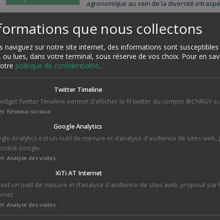
agronomique au sein de la diversité intraspé
nformations que nous collectons
Voir plus
 naviguez sur notre site internet, des informations sont susceptibles 
Service de séquençage ciblé ut
, ou lues, dans votre terminal, sous réserve de vos choix.
Pour en savo
Twist Bioscience
 notre
politique de confidentialité
.
Le CNRGV propose un service spécialisé de 
Twitter Timeline
génomiques d'intérêt, combinant les technol
séquences et de séquençage à lecture longu
widget Twitter Timeline permet d'afficher le fil twitter du compte @CNRGV su
caractériser des régions d'intérêt de tailles 
et
:
Réseaux sociaux
plusieurs centaines de kilobases au sein de 
représentatives de la diversité d’une espèce
Google Analytics
gle Analytics est un outil de mesure et d’analyse d'audience de sites web,
société Google.
Voir plus
et
:
Analyse des visites
XiTi AT Internet
Oxford Nanopore Technologies
i est un outil de mesure et d’analyse d'audience de sites web, proposé par 
: capture par séquençage sélec
ernet.
et
:
Analyse des visites
Le CNRGV développe des méthodes de séquen
capacité du séquenceur P2 d'Oxford Nanopo