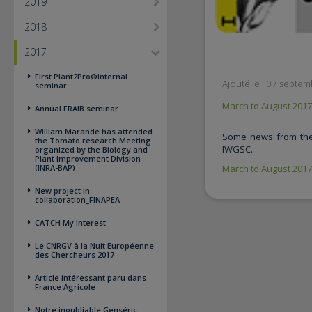
2019
2018
2017
First Plant2Pro®internal
Ajouté le : 07 septe
seminar
March to August 2017
Annual FRAIB seminar
William Marande has attended
Some news from the
the Tomato research Meeting
IWGSC.
organized by the Biology and
Plant Improvement Division
(INRA-BAP)
March to August 2017
New project in
collaboration_FINAPEA
CATCH My Interest
Le CNRGV à la Nuit Européenne
des Chercheurs 2017
Article intéressant paru dans
France Agricole
Notre inoubliable Genséric