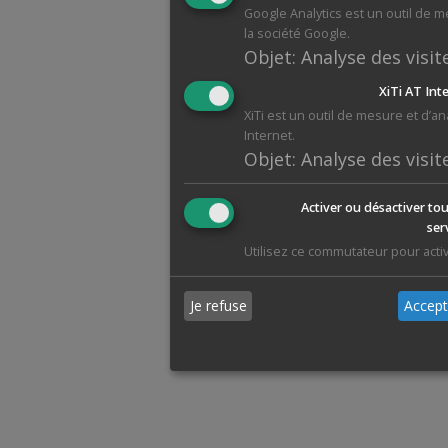
Google Analytics est un outil de 
la société Google.
Objet
:
Analyse des visit
XiTi AT Int
XiTi est un outil de mesure et d’a
Internet.
Objet
:
Analyse des visit
Activer ou désactiver tou
ser
Utilisez ce commutateur pour activ
Je refuse
Accept