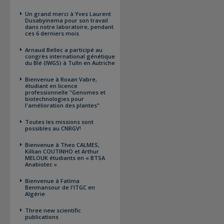
Un grand merci à Yves Laurent
Dusabyinema pour son travail
dans notre laboratoire, pendant
ces 6 derniers mois
Arnaud Bellec a participé au
congrès international génétique
du Blé (IWGS) à Tulln en Autriche
Bienvenue à Roxan Vabre,
étudiant en licence
professionnelle "Genomes et
biotechnologies pour
l'amélioration des plantes"
Toutes les missions sont
possibles au CNRGV!
Bienvenue à Theo CALMES,
Killian COUTINHO et Arthur
MELOUK étudiants en « BTSA
Anabiotec »
Bienvenue à Fatima
Benmansour de l'ITGC en
Algérie
Three new scientific
publications