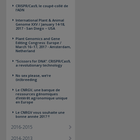
CRISPR/Cas9, le coupé-collé de
l’ADN
International Plant & Animal
Genome XXV / January 14-18,
2017 - San Diego – USA
Plant Genomics and Gene
Editing Congress: Europe /
March 16–17, 2017 - Amsterdam,
Netherland
“Scissors for DNA”: CRISPR/Cas9,
a revolutionary technology
No sex please, we’re
(in)breeding
Le CNRGV, une banque de
ressources génomiques
d’intérêt agronomique unique
en Europe
Le CNRGV vous souhaite une
bonne année 2017 !!
2016-2015
2014-2013