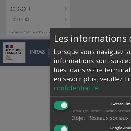
2012-2011
2010-2006
Dernière mise à jour: 05 juillet 2018
Les informations 
Lorsque vous naviguez sur
© INRAE 2026 |
Contact
|
Pl
informations sont suscept
lues, dans votre terminal
en savoir plus, veuillez l
confidentialité
.
Twitter Tim
Le widget Twitter Timeline permet 
Objet
:
Réseaux sociaux
Google Anal