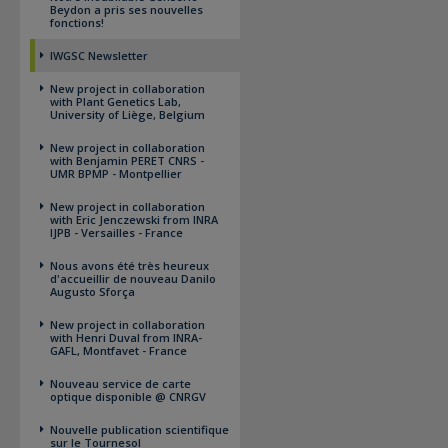
Beydon a pris ses nouvelles
fonctions!
IWGSC Newsletter
New project in collaboration
with Plant Genetics Lab,
University of Liège, Belgium
New project in collaboration
with Benjamin PERET CNRS -
UMR BPMP - Montpellier
New project in collaboration
with Eric Jenczewski from INRA
IJPB - Versailles - France
Nous avons été très heureux
d'accueillir de nouveau Danilo
Augusto Sforça
New project in collaboration
with Henri Duval from INRA-
GAFL, Montfavet - France
Nouveau service de carte
optique disponible @ CNRGV
Nouvelle publication scientifique
sur le Tournesol