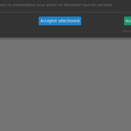
A hemizygous supergene controls homomorphic and heterom
lisez ce commutateur pour activer ou désactiver tous les services.
incompatibility systems in Oleaceae.
P. Raimondeau, et al.
Accepter sélectionné
Ac
Réali