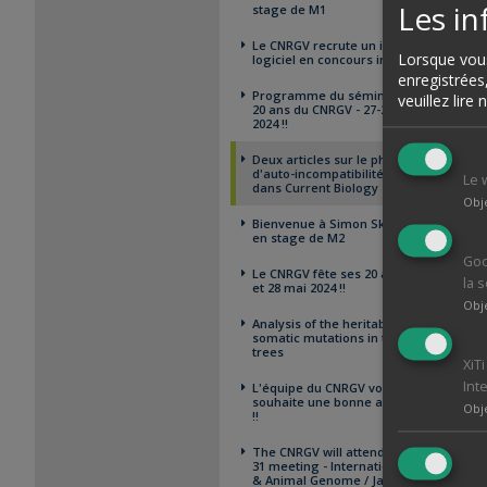
Les i
stage de M1
Le CNRGV recrute un ingénieur
Lorsque vous
logiciel en concours interne !!
enregistrées
Programme du séminaire des
veuillez lire
20 ans du CNRGV - 27-28 mai
2024 !!
Deux articles sur le phénomène
d'auto-incompatibilité parus
Le 
dans Current Biology
Obj
Bienvenue à Simon Skrzypczyk
en stage de M2
Goo
Le CNRGV fête ses 20 ans les 27
la 
et 28 mai 2024 !!
Obj
Analysis of the heritability of
somatic mutations in tropical
trees
XiT
Int
L'équipe du CNRGV vous
souhaite une bonne année 2024
Obj
!!
The CNRGV will attend the PAG
31 meeting - International Plant
& Animal Genome / January 12-