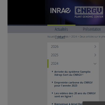
Actualités
Présentation
Contact
Accueil
>
Actualités
>
2024
> Deux articles sur le p
2026
2025
2024
Arrivée du système Samplix
Xdrop-Sort au CNRGV !
Empreinte carbone du CNRGV
pour l'année 2023
Les vidéos des 20 ans du CNRGV
sont en ligne !
Bienvenue à Amel Benarbia en