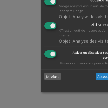
Google Anal
Google Analytics est un outil de 
la société Google.
Objet
:
Analyse des visit
XiTi AT Int
XiTi est un outil de mesure et d’a
Internet.
Objet
:
Analyse des visit
Activer ou désactiver tou
ser
Utilisez ce commutateur pour activ
Je refuse
Accept