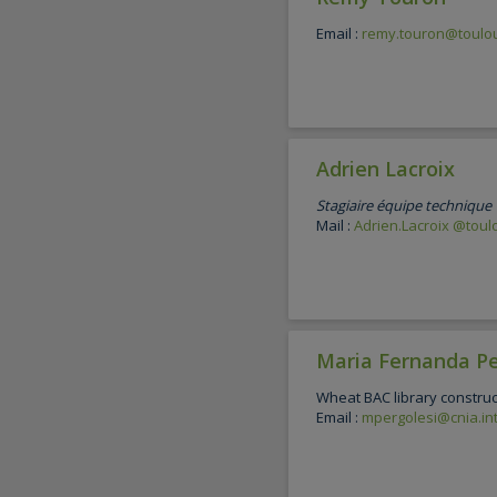
Email :
remy.touron@toulou
Adrien Lacroix
Stagiaire équipe technique
Mail :
Adrien.Lacroix
@toulo
Maria Fernanda Pe
Wheat BAC library constru
Email :
mpergolesi@cnia.int