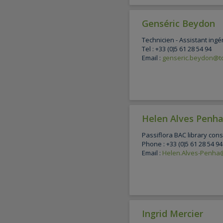
Genséric Beydon
Technicien - Assistant ingé
Tel : +33 (0)5 61 28 54 94
Email :
genseric.beydon@to
Helen Alves Penh
Passiflora BAC library cons
Phone : +33 (0)5 61 28 54 94
Email :
Helen.Alves-Penha@
Ingrid Mercier