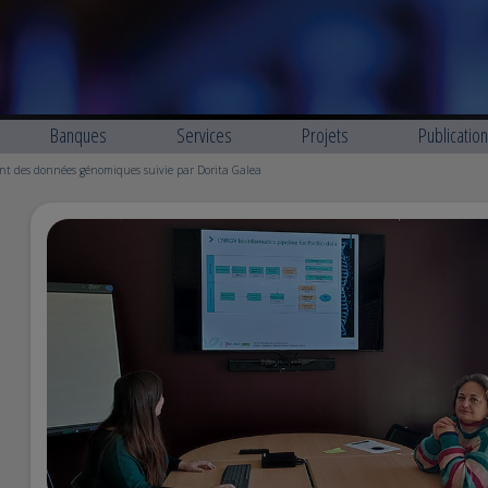
Banques
Services
Projets
Publicatio
t des données génomiques suivie par Dorita Galea