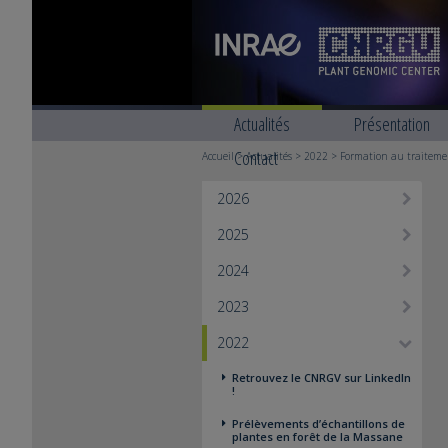
Actualités
Présentation
Contact
Accueil
>
Actualités
>
2022
> Formation au traitemen
2026
2025
2024
2023
2022
Retrouvez le CNRGV sur LinkedIn
!
Prélèvements d’échantillons de
plantes en forêt de la Massane