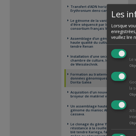
Transfert d’ADN horizontal chez
Erythronium dens-canis
Les i
Le génome de la vanille vient
d'être séquencé par le
Lorsque vous
consortium français VANISEQ
enregistrées
veuillez lire
Assemblage d’un génome de
haute qualité du cultivar de Blé
tendre Renan
Installation d'une seconde
Le 
chambre de culture, le Fitotron
de Weisstechnik.
Obj
Formation au traitement des
données génomiques suivie par
Goo
Dorita Galea
la 
Acquisition d'un nouveau
Obj
broyeur de matériel végétal
Un assemblage haute qualité du
génome du manioc African
XiT
cassava.
Int
Obj
Le clonage du gène Yr27 de
résistance à la rouille jaune, du
blé tendre Kariega, facilité
grâce au séquençage de son