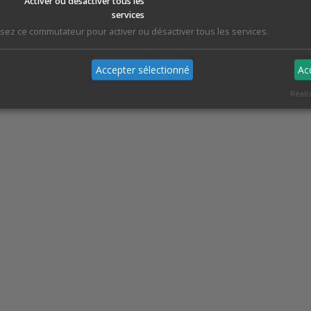
Activer ou désactiver tous les
services
Le CNRGV accueille régulièrement des étudiants et des cherche
par le domaine de la génomique végétale, dans le cadr
lisez ce commutateur pour activer ou désactiver tous les services.
collaboratifs. Si vous êtes intéressés par ce type de séjour, n
nous contacter.
Accepter sélectionné
Ac
Réali